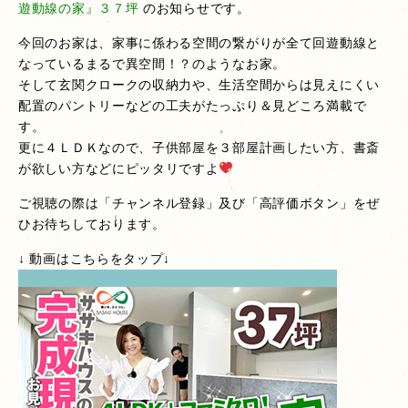
遊動線の
家』３７坪
のお知らせです。
今回のお家は、家事に係わる空間の繋がりが全て回遊動線と
なっているまるで異空間！？のようなお家。
そして玄関クロークの収納力や、生活空間からは見えにくい
配置のパントリーなどの工夫がたっぷり＆見どころ満載で
す。
更に４ＬＤＫなので、子供部屋を３部屋計画したい方、書斎
が欲しい方などにピッタリですよ
ご視聴の際は「チャンネル登録」及び「高評価ボタン」をぜ
ひお待ちしております。
↓ 動画はこちらをタップ↓