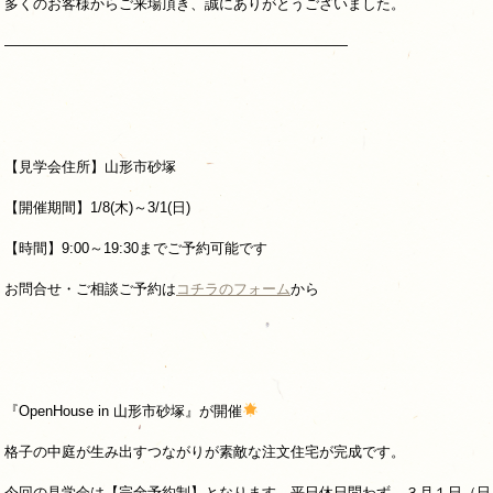
多くのお客様からご来場頂き、誠にありがとうございました。
————————————————————————
【見学会住所】山形市砂塚
【開催期間】1/8(木)～3/1(日)
【時間】9:00～19:30までご予約可能です
お問合せ・ご相談ご予約は
コチラのフォーム
から
『OpenHouse in 山形市砂塚』が開催
格子の中庭が生み出すつながりが素敵な注文住宅が完成です。
今回の見学会は【完全予約制】となります。平日休日問わず、３月１日（日