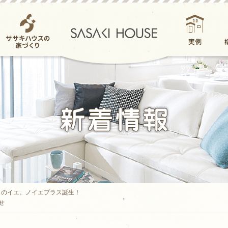
ササキハウスの家
実例
づくり
らのイエ。ノイエプラス誕生！
せ