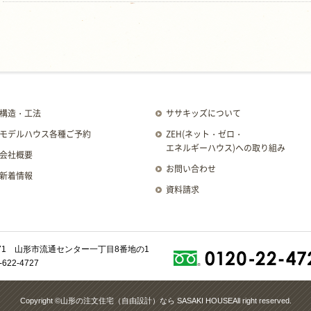
構造・工法
ササキッズについて
モデルハウス各種ご予約
ZEH
(ネット・ゼロ・
エネルギーハウス)
への取り組み
会社概要
お問い合わせ
新着情報
資料請求
0071 山形市流通センター一丁目8番地の1
622-4727
Copyright ©
山形の注文住宅（自由設計）なら
SASAKI HOUSE
All right reserved.