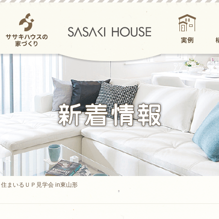
ササキハウスの家
実例
づくり
住まいるＵＰ見学会 in東山形